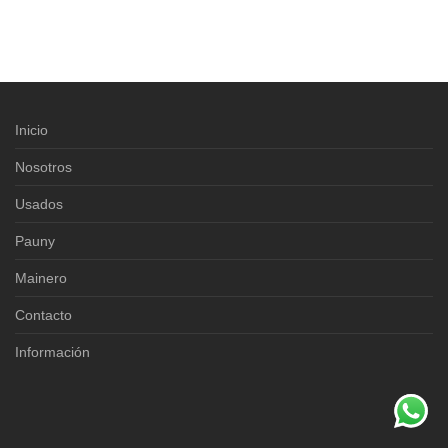
Inicio
Nosotros
Usados
Pauny
Mainero
Contacto
Información