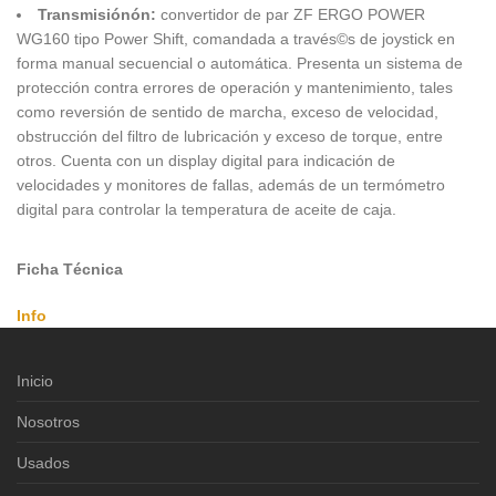
Transmisiónón:
convertidor de par ZF ERGO POWER
WG160 tipo Power Shift, comandada a través©s de joystick en
forma manual secuencial o automática. Presenta un sistema de
protección contra errores de operación y mantenimiento, tales
como reversión de sentido de marcha, exceso de velocidad,
obstrucción del filtro de lubricación y exceso de torque, entre
otros. Cuenta con un display digital para indicación de
velocidades y monitores de fallas, además de un termómetro
digital para controlar la temperatura de aceite de caja.
Ficha Técnica
Info
Inicio
Nosotros
Usados